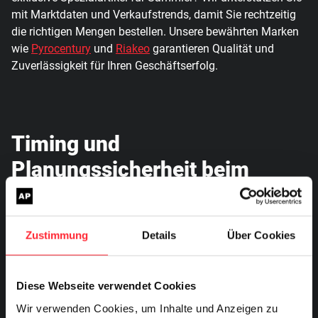
mit Marktdaten und Verkaufstrends, damit Sie rechtzeitig
die richtigen Mengen bestellen. Unsere bewährten Marken
wie
Pyrocentury
und
Riakeo
garantieren Qualität und
Zuverlässigkeit für Ihren Geschäftserfolg.
Timing und
Planungssicherheit beim
Feuerwerk kaufen
Zustimmung
Details
Über Cookies
Eine frühe Bestellung sichert Verfügbarkeit und
Sonderkonditionen. Während andere Händler im November
um Restbestände kämpfen, haben Sie bereits Ihr
Diese Webseite verwendet Cookies
komplettes Sortiment planmäßig eingelagert. AP-
Wir verwenden Cookies, um Inhalte und Anzeigen zu
Feuerwerk bietet flexible Nachbestellmöglichkeiten und