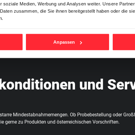
r soziale Medien, Werbung und Analysen weiter. Unsere Partner
 Daten zusammen, die Sie ihnen bereitgestellt haben oder die s
n.
ten sichere Lieferungen nach ganz Österreich. Dank unserer zent
72 Stunden. Alle Transporte erfolgen unter Einhaltung der öster
se Grenzabwicklung.
Anpassen
lkonditionen und Ser
f starre Mindestabnahmemengen. Ob Probebestellung oder Großli
ie gerne zu Produkten und österreichischen Vorschriften.