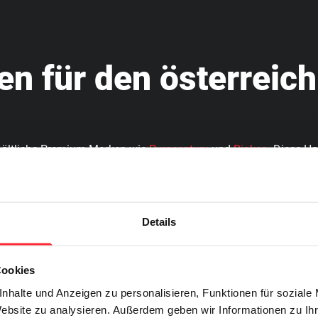
en für den österreic
rhältliche Premium-Marken wie
Pyrocentury
und
Riakeo
. Diese He
 ganzjährigen Verkauf bis zu F2-Sortimenten entsprechen alle Pr
für F2-Feuerwerk. Weitere Einzelheiten zu unseren Partnern finde
Details
Cookies
Logistik nach Österr
nhalte und Anzeigen zu personalisieren, Funktionen für soziale
Website zu analysieren. Außerdem geben wir Informationen zu I