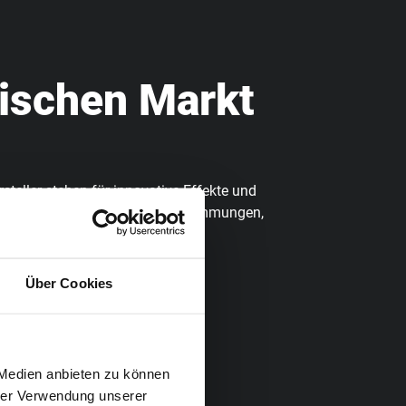
hischen Markt
rsteller stehen für innovative Effekte und
odukte den österreichischen Bestimmungen,
n Sie auf unserer
Herstellerseite
.
Über Cookies
eich
 Medien anbieten zu können
hrer Verwendung unserer